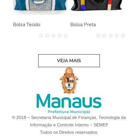
Bolsa Tecido
Bolsa Preta
0
0
out
out
of
of
5
5
VEJA MAIS
© 2018 – Secretaria Municipal de Finanças, Tecnologia da
Informação e Controle Interno – SEMEF
Todos os Direitos reservados.