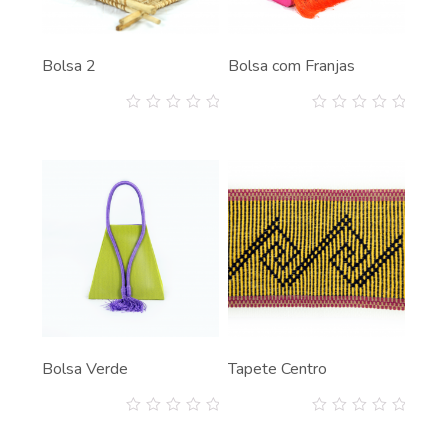
Bolsa 2
Bolsa com Franjas
0
0
out
out
of
of
5
5
Bolsa Verde
Tapete Centro
0
0
out
out