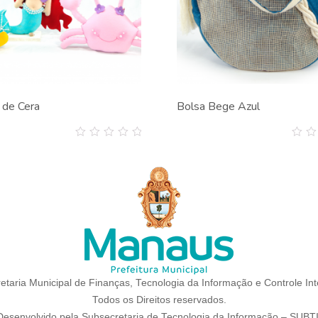
 de Cera
Bolsa Bege Azul
0
0
out
out
of
of
5
5
etaria Municipal de Finanças, Tecnologia da Informação e Controle I
Todos os Direitos reservados.
Desenvolvido pela Subsecretaria de Tecnologia da Informação – SUBTI