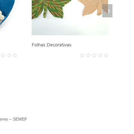
Folhas Decorativas
0
out
of
5
nterno – SEMEF
.