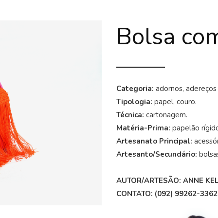
Bolsa com
Categoria:
adornos, adereços 
Tipologia:
papel, couro.
Técnica:
cartonagem.
Matéria-Prima:
papelão rígid
Artesanato Principal:
acessór
Artesanto/Secundário:
bolsas
AUTOR/ARTESÃO: ANNE KEL
CONTATO: (092) 99262-3362