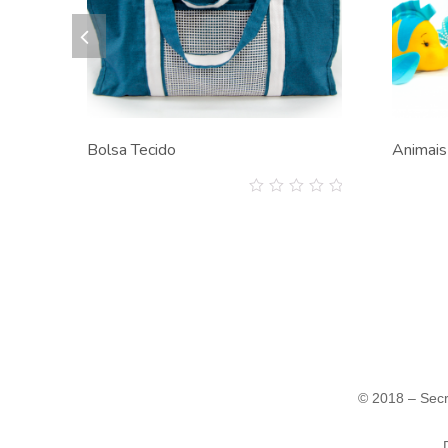
Bolsa Tecido
Animais
0
out
of
5
© 2018 – Secr