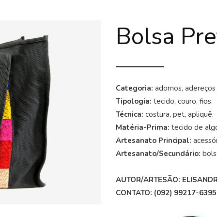
Bolsa Pre
Categoria:
adornos, adereços 
Tipologia:
tecido, couro, fios.
Técnica:
costura, pet, apliquê.
Matéria-Prima:
tecido de alg
Artesanato Principal:
acessór
Artesanato/Secundário:
bolsa
AUTOR/ARTESÃO: ELISAND
CONTATO: (092) 99217-6395