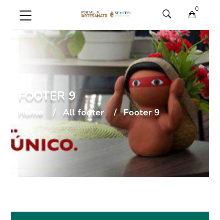
0
FOOTER 9
Home
All footer
Footer 9